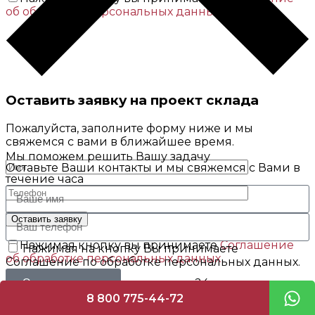
об обработке персональных данных
Оставить заявку на проект склада
Пожалуйста, заполните форму ниже и мы
свяжемся с вами в ближайшее время.
Мы поможем решить Вашу задачу
Оставьте Ваши контакты и мы свяжемся с Вами в
течение часа
Нажимая кнопку вы принимаете
Соглашение
Нажимая на кнопку Вы принимаете
об обработке персональных данных
Соглашение по обработке персональных данных.
Мы свяжемся с вами в течение 24 часов или
Оставить заявку
позвоните нам
8 800 775-44-72
8 800 775-44-72