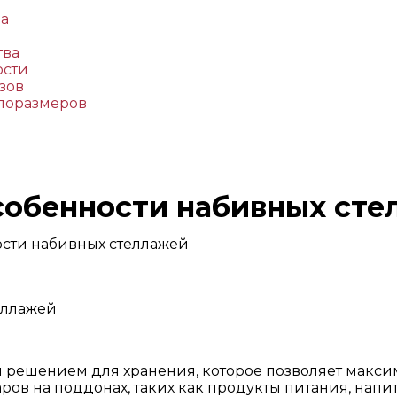
да
тва
ости
зов
поразмеров
собенности набивных сте
сти набивных стеллажей
решением для хранения, которое позволяет максим
ов на поддонах, таких как продукты питания, напи