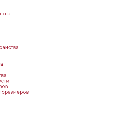
ства
ранства
да
тва
ости
зов
поразмеров