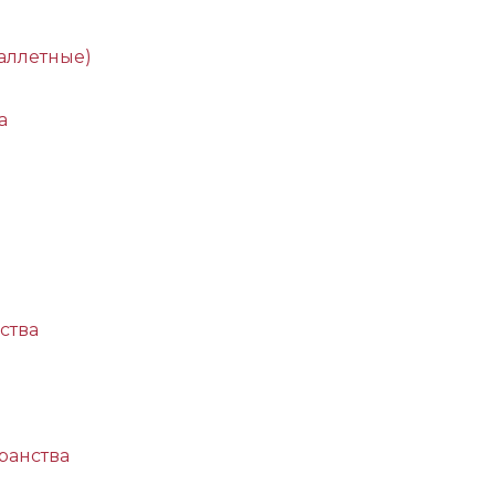
аллетные)
а
ства
ранства