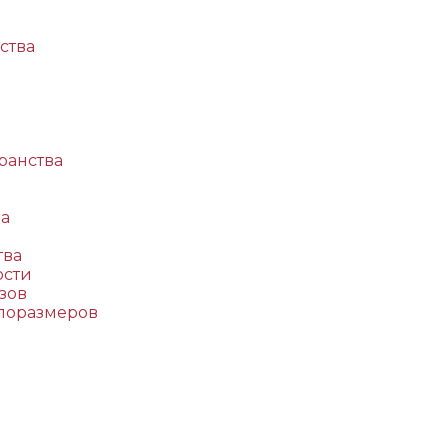
ства
ранства
да
тва
ости
зов
поразмеров