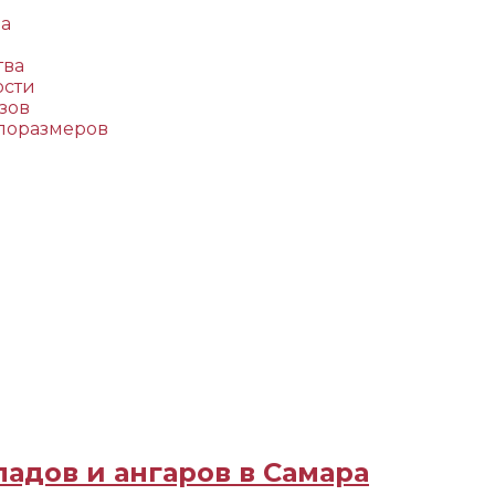
да
тва
ости
зов
поразмеров
адов и ангаров в Самара