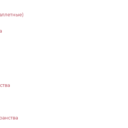
аллетные)
а
ства
ранства