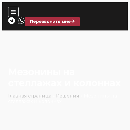
Перезвоните мне
Мезонины на
стеллажах и колоннах
Главная страница
»
Решения
»
Мезонины на
стеллажах и колоннах